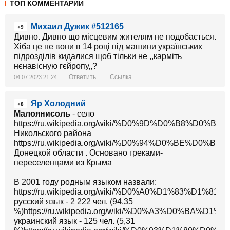
ТОП КОММЕНТАРИИ
Михаил Дужик #512165
+9
Дивно. Дивно що місцевим жителям не подобається.
Хіба це не вони в 14 році під машини українських
підрозділів кидалися щоб тільки не ,,карміть
нєнавісную гєйропу,,?
Ответить
Ссылка
04.07.2023 21:24
Яр Холодний
+8
Малоянисоль
- село
https://ru.wikipedia.org/wiki/%D0%9D%D0
Никольского района
https://ru.wikipedia.org/wiki/%D0%94%D0%B
Донецкой области . Основано греками-
переселенцами из Крыма
В 2001 году родным языком назвали:
https://ru.wikipedia.org/wiki/%D0%A0%D1%83
русский язык - 2 222 чел. (94,35
%)https://ru.wikipedia.org/wiki/%D0%A3%D0
украинский язык - 125 чел. (5,31