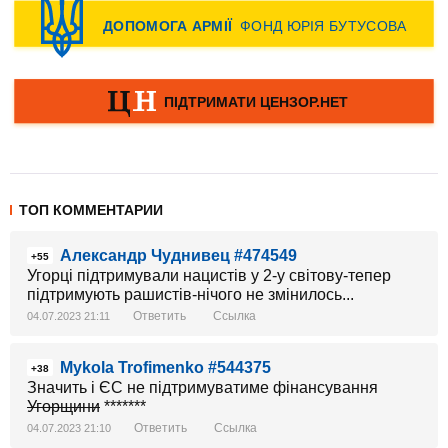
ТОП КОММЕНТАРИИ
Александр Чуднивец #474549
+55
Угорці підтримували нацистів у 2-у світову-тепер
підтримують рашистів-нічого не змінилось...
Ответить
Ссылка
04.07.2023 21:11
Mykola Trofimenko #544375
+38
Значить і ЄС не підтримуватиме фінансування
Угорщини
*******
Ответить
Ссылка
04.07.2023 21:10