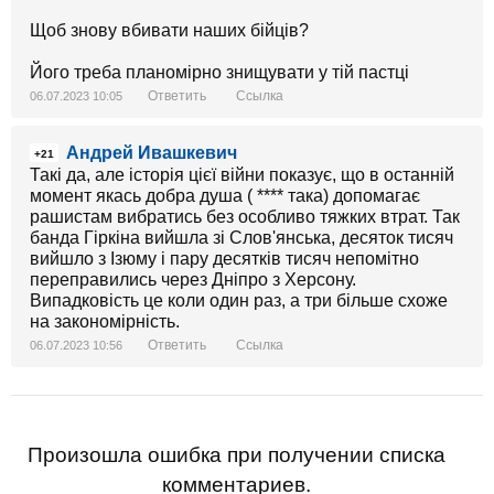
Щоб знову вбивати наших бійців?
Його треба планомірно знищувати у тій пастці
Ответить
Ссылка
06.07.2023 10:05
Андрей Ивашкевич
+21
Такі да, але історія цієї війни показує, що в останній
момент якась добра душа ( **** така) допомагає
рашистам вибратись без особливо тяжких втрат. Так
банда Гіркіна вийшла зі Слов'янська, десяток тисяч
вийшло з Ізюму і пару десятків тисяч непомітно
переправились через Дніпро з Херсону.
Випадковість це коли один раз, а три більше схоже
на закономірність.
Ответить
Ссылка
06.07.2023 10:56
Произошла ошибка при получении списка
комментариев.