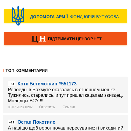
ТОП КОММЕНТАРИИ
Котя Бегемоткин #551173
+34
Репоеды в Бахмуте оказались в огненном мешке.
Тужились, старались, и тут пришел кацапам звиздец.
Молодцы ВСУ !!!
Ответить
Ссылка
06.07.2023 10:02
Остап Покотило
+22
А навіщо щоб ворог почав пересуватися і виходити?