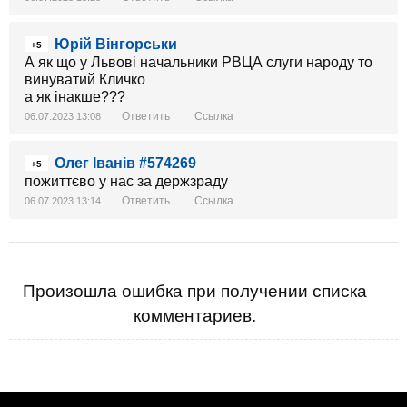
Юрій Вінгорськи
+5
А як що у Львові начальники РВЦА слуги народу то
винуватий Кличко
а як інакше???
Ответить
Ссылка
06.07.2023 13:08
Олег Іванів #574269
+5
пожиттєво у нас за держзраду
Ответить
Ссылка
06.07.2023 13:14
Произошла ошибка при получении списка
комментариев.