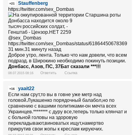
Stauffenberg
+21
https://twitter.com/sex_Dombas
Старшина роты
https://twitter.com/sex_Dombas/status/6186445067836948
31 мин.31 минуту назад
Доброе утро, лента. Только что нам довели, что всем
подразд. в Широкино необходимо покинуть позиции.
Донбасс, Азов, ПС, 37Бат сказали ***!!!
Ответить
Ссылка
08.07.2015 08:16
yaait22
+16
Если нам срут,то вы в говне уже метр над
головой.Лукашенко порядочный балабол,но по
сравнению с вашими политиками-он мечта всех
Украинцев.******** с дуру все,теперь только клянчат и
с больной головы на здоровую
перекладывают,виноватых ищут,намертво
прикрутив свои жопы к креслам кируючих.