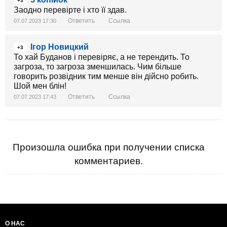
+3
Заодно перевірте і хто її здав.
Ответить
Ссылка
07.07.2023 17:30
Ігор Новицкий
+3
То хай Буданов і перевіряє, а не терендить. То
загроза, то загроза зменшилась. Чим більше
говорить розвідник тим менше він дійсно робить.
Шой мен блін!
Ответить
Ссылка
07.07.2023 17:43
Произошла ошибка при получении списка
комментариев.
О НАС