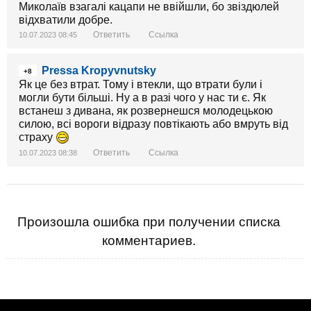
партії «слуга народу» перевдяглися в цивільний
Миколаїв взагалі кацапи не ввійшли, бо звіздюлей
одяг і на автомашинах із сім'ями по ґрунтових
відхватили добре.
дорогах вздовж лісопосадок втекли з міста».
Ответить
Ссылка
10.07.2023 08:45
Пані Людміла Терещенко згадує: «Батько і дід
Pressa Kropyvnutsky
генерала Марченко у дворі розливали коктейлі
+8
Як це без втрат. Тому і втекли, що втрати були і
молотова перед наступом русні. На аеродромі
могли бути більші. Ну а в разі чого у нас ти є. Як
військові вручну, без обладнання, підвішували
встанеш з дивана, як розвернешся молодецькою
бомби на літакі, допомагали пілотам піднятися в
силою, всі вороги відразу повтікають або вмруть від
кабіну і ті летіли бомбити колони бронетехніки орків.
страху
Посилання:https://www.facebook.com/messenger_media?
Ответить
Ссылка
10.07.2023 08:38
attachment_id=1365114900920905&message_id=mid.%
tyGGWkpVaOW3p&thread_id=100008902870298
Произошла ошибка при получении списка
комментариев.