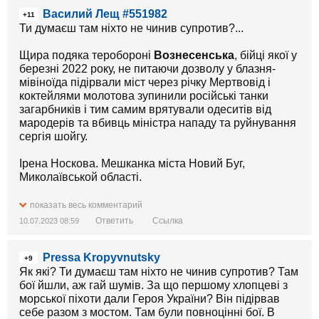
Василий Лещ #551982
+11
Ти думаєш там ніхто не чинив супротив?...
Щира подяка теробороні
Вознесенська
, бійці якої у
березні 2022 року, не питаючи дозволу у блазня-
мівіноїда підірвали міст через річку Мертвовід і
коктейлями молотова зупинили російські танки
загарбників і тим самим врятували одеситів від
мародерів та вбивць міністра нападу та руйнування
сергія шойгу.
Ірена Носкова. Мешканка міста Новий Буг,
Миколаївськой області.
«Пережила всі наступи «другий за чисельністю армії
показать весь комментарий
у світі», бомбардування артилерією приватних
Ответить
Ссылка
10.07.2023 08:59
будинків і обстріли рашистськими «Градами».
Pressa Kropyvnutsky
Орки були від нас за 15 км, але наші чоловіки, разом
+9
з Баштанськой теробороной, коктейлями молотова
Як які? Ти думаєш там ніхто не чинив супротив? Там
та з одними автоматами,зупинили орду ще на
бої йшли, аж гай шумів. За що першому хлопцеві з
підступах до нашого міста, в якому вже не було, ні
морської піхоти дали Героя України? Він підірвав
поліції, ні СБУ, ні влади. Чиновники та силовики від
себе разом з мостом. Там були повноцінні бої. В