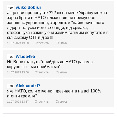
vuiko dobrui
+39
а що вви пропонуєте ??? як на мене Україну можна
зараз брати в НАТО тільки ввівши примусове
зовнішнє управління, з арештом "найвеличнішого
лідора" та усієї його зе-банди, від єрмака,
стефанчука і закінчуючи замим галімим депутатом в
сільському ОТГ від зе !!!
Ответить
Ссылка
11.07.2023 13:58
Wlad5495
+26
Ні. Вони скажуть "прийдіть до НАТО разом з
корупцією... ми приймаємо"
Ответить
Ссылка
11.07.2023 13:56
Aleksandr P
+23
яке НАТО, коли отчення президента на всі 100%
агенти кремля?
Ответить
Ссылка
11.07.2023 13:57