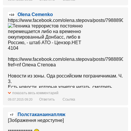
Olena Cemenko
+10
https://www.facebook.com/olena.stepova/posts/79888902
https://www.facebook.com/olena.stepova/posts/79888902
fref=nf Олена Степова
Новости из зоны. Ода российским пограничникам. Ч.
3.
Есть новости, которые хочется читать, смотреть,
слушать, вникая в каждую букву, вспоминать до
показать весь комментарий
бесконечности голос земляка, восторженно
Ответить
Ссылка
09.07.2015 09:20
рассказывающего тебе о… О работе русских
пограничников.
Полстаканаинапляж
+7
На КПП «Изварино» оживленно.Уточняю. Со
[Зображення недоступне]
стороны оккупированной