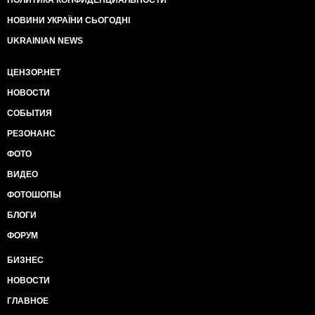
ПОЛИТИКА КОНФИДЕНЦИАЛЬНОСТИ
шахтеры, может предприниматели идут к линии
разграничения границы.
НОВИНИ УКРАЇНИ СЬОГОДНІ
Проверка. Паспорта. Шум спора. Увеличение
UKRAINIAN NEWS
количества русских с
автоматами. Жесткие команды. Лязг затворов.
ЦЕНЗОР.НЕТ
Перепуг стоящих в
очереди…Но, нет. Все нормализовалось. Владельцы
НОВОСТИ
«джипа» понуро идут
назад к блиндажу. Граница начинает свой рабочий
СОБЫТИЯ
ритм. Пропуск идет в
РЕЗОНАНС
режиме одна машина на территории таможни.
-Пацаны, что случилось, чего не пропустили, -
ФОТО
волнуется в очереди тот, кто говорил «кто надо, уже,
ВИДЕО
где надо».
-Та, падла, попадалово, блин,- плюют сквозь зубы не
ФОТОШОПЫ
прошедшие контроль,- что творят, надо к
БЛОГИ
Захарченко ехать, решать как-то.
-А что, что, пацаны?
ФОРУМ
-Да у них база, кто, где воевал, они укропским
БИЗНЕС
сайтом каким-то
НОВОСТИ
пользуются. И, прикинь, не пускают в Россию тех,
кто у них в базах. Мы
ГЛАВНОЕ
думали развод, пацаны что-то тему не просекли. Ну,