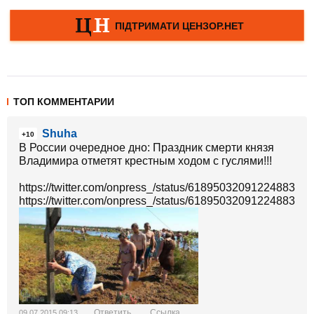
ТОП КОММЕНТАРИИ
Shuha
+10
В России очередное дно: Праздник смерти князя
Владимира отметят крестным ходом с гуслями!!!
https://twitter.com/onpress_/status/618950320912248833/p
https://twitter.com/onpress_/status/618950320912248833/p
Ответить
Ссылка
09.07.2015 09:13