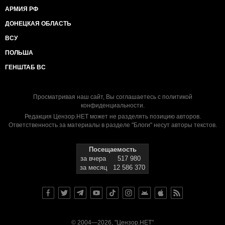
взяла. Дала оружие,
АРМИЯ РФ
а теперь задерживает всех, кто воевал. Кричала о
НАТОвских войсках в
ДОНЕЦКАЯ ОБЛАСТЬ
Украине, теперь сама пользуется НАТОвским
ВСУ
«Миротворцем». Поговаривают в
очередях на границе и о массовых арестах,
ПОЛЬША
выехавших из Украины
ГЕНШТАБ ВС
ополченцев, прокатившиеся по России.
Задерживают даже тех, кто не
воевал, а на аватарке в «Одноклассника»
Просматривая наш сайт, Вы соглашаетесь с
политикой
установил флаги Новороссии,
конфиденциальности
.
ЛНР-ДНР или состоит в закрытых ополченских
Редакция Цензор.НЕТ может не разделять позицию авторов.
группах. ФСБ оно такое
Ответственность за материалы в разделе "Блоги" несут авторы текстов.
ФСБешное.
Посещаемость
за вчера
517 980
за месяц
12 586 370
© 2004—2026, "Цензор.НЕТ"