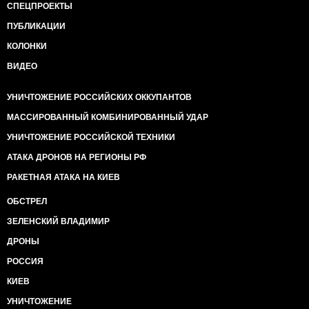
СПЕЦПРОЕКТЫ
наших до этого не
пустили. Они приехали, но реально тему не
ПУБЛИКАЦИИ
просекли. Слышь, братан, -
КОЛОНКИ
звонит он куда-то, -а шо это за развод на границе,
погранцы не пускают,
ВИДЕО
говорят, в базе мы какой-то значимся. Какие
погранцы? Русские, блин,
УНИЧТОЖЕНИЕ РОССИЙСКИХ ОККУПАНТОВ
конечно. Мол, кто воевал, в Россию въезд запрещен.
Шо за х..ня? База,
МАССИРОВАННЫЙ КОМБИНИРОВАННЫЙ УДАР
какая? Да я не просёк. «Миротворец», кажись.
УНИЧТОЖЕНИЕ РОССИЙСКОЙ ТЕХНИКИ
НАТОвская? Это шо мы в
международном розыске? Я ж своей на море
АТАКА ДРОНОВ НА РЕГИОНЫ РФ
обещал.
РАКЕТНАЯ АТАКА НА КИЕВ
Пацаны сели в
«джип», забыв его разукрасить знаками новотжатой
ОБСТРЕЛ
страны, и уехали в
сторону города. Очередь пошумела и заметно
ЗЕЛЕНСКИЙ ВЛАДИМИР
поредела. Тот, кто говорил
ДРОНЫ
«кто надо, уже, где надо», то же развернул машину.
Он выглядел
РОССИЯ
озадаченно и расстроено.
КИЕВ
А в очереди еще долго шумели о том, что
Россия сама не знает, чего хочет. Обещала к себе, не
УНИЧТОЖЕНИЕ