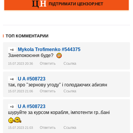
ТОП КОММЕНТАРИИ
Mykola Trofimenko #544375
+4
Занепокоєння буде?
Ответить
Ссылка
15.07.2023 20:36
U A #508723
+4
так, про "зернову угоду" і голодаючих абизян
Ответить
Ссылка
15.07.2023 21:06
U A #508723
+3
шуруйте за курсом корабля, імпотенти гр..бані
Ответить
Ссылка
15.07.2023 21:03