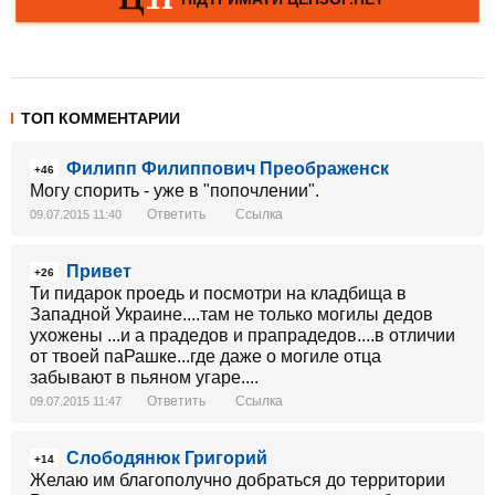
ТОП КОММЕНТАРИИ
Филипп Филиппович Преображенск
+46
Могу спорить - уже в "попочлении".
Ответить
Ссылка
09.07.2015 11:40
Привет
+26
Ти пидарок проедь и посмотри на кладбища в
Западной Украине....там не только могилы дедов
ухожены ...и а прадедов и прапрадедов....в отличии
от твоей паРашке...где даже о могиле отца
забывают в пьяном угаре....
Ответить
Ссылка
09.07.2015 11:47
Слободянюк Григорий
+14
Желаю им благополучно добраться до территории