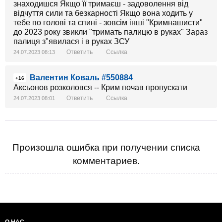
знаходишся Якщо її тримаєш - задоволення від
відчуття сили та безкарності Якщо вона ходить у
тебе по голові та спині - зовсім інші "Кримнашисти"
до 2023 року звикли "тримать палицю в руках" Зараз
палиця з"явилася і в руках ЗСУ
Ответить
Ссылка
24.07.2023 08:13
Валентин Коваль #550884
+16
Аксьонов розколовся -- Крим почав пропускати
Ответить
Ссылка
24.07.2023 08:01
Произошла ошибка при получении списка
комментариев.