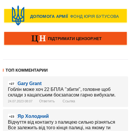
ТОП КОММЕНТАРИИ
Gary Grant
+27
Гоблін може хоч 22 БПЛА "збити", головне щоб
склади з кацапським боєзапасом гарно вибухали.
Ответить
Ссылка
24.07.2023 08:07
Яр Холодний
+23
Відчуття від контакту з палицею сильно різняться
Все залежить від того кінця палиці, на якому ти