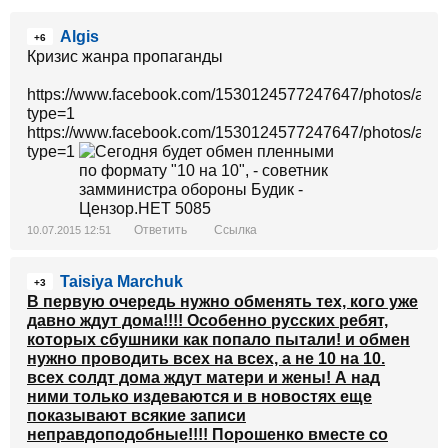
Algis
+6
Кризис жанра пропаганды
https://www.facebook.com/1530124577247647/photos/a
type=1
https://www.facebook.com/1530124577247647/photos/a
type=1
Ответить
Ссылка
10.07.2015 12:51
Taisiya Marchuk
+3
В первую очередь нужно обменять тех, кого уже
давно ждут дома!!!! Особенно русских ребят,
которых сбушники как попало пытали! и обмен
нужно проводить всех на всех, а не 10 на 10.
всех солдт дома ждут матери и жены! А над
ними только издеваются и в новостях еще
показывают всякие записи
неправдоподобные!!!! Порошенко вместе со