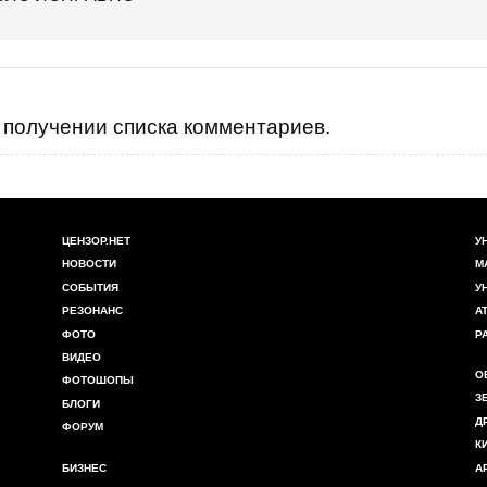
получении списка комментариев.
ЦЕНЗОР.НЕТ
У
НОВОСТИ
М
СОБЫТИЯ
У
РЕЗОНАНС
А
ФОТО
Р
ВИДЕО
О
ФОТОШОПЫ
З
БЛОГИ
Д
ФОРУМ
К
БИЗНЕС
А