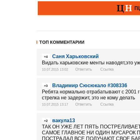
ТОП КОММЕНТАРИИ
Саня Харьковский
+4
Видать харьковские менты наводят,это уж
Ответить
Ссылка
10.07.2015 13:02
Владимир Сюсюкало #308336
+3
Ребята нормально отрабатывают с 2001 го
стрелка не задержит, это не кому делать
Ответить
Ссылка
10.07.2015 13:17
вакула13
+2
ТАК ОН УЖЕ ЛЕТ ПЯТЬ ПОСТРЕЛИВАЕТ
САМОЕ ГЛАВНОЕ НИ ОДИН МУСАРОК ПР
ПОСТРАДАЛ ВСЕ ПОЛУЧАЮТ СВОЕ БА