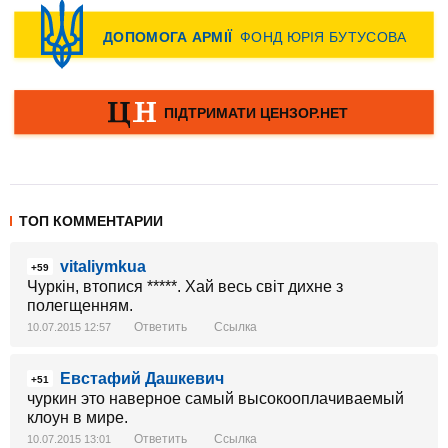
ТОП КОММЕНТАРИИ
vitaliymkua
+59
Чуркін, втопися *****. Хай весь світ дихне з
полегщенням.
Ответить
Ссылка
10.07.2015 12:57
Евстафий Дашкевич
+51
чуркин это наверное самый высокооплачиваемый
клоун в мире.
Ответить
Ссылка
10.07.2015 13:01