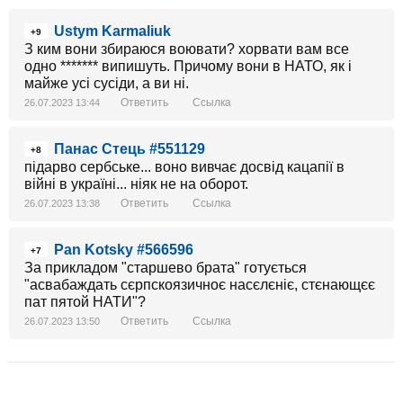
Ustym Karmaliuk
+9
З ким вони збираюся воювати? хорвати вам все
одно ******* випишуть. Причому вони в НАТО, як і
майже усі сусіди, а ви ні.
Ответить
Ссылка
26.07.2023 13:44
Панас Стець #551129
+8
підарво сербське... воно вивчає досвід кацапії в
війні в україні... ніяк не на оборот.
Ответить
Ссылка
26.07.2023 13:38
Pan Kotsky #566596
+7
За прикладом "старшево брата" готується
"асвабаждать сєрпскоязичноє насєлєніє, стєнающєє
пат пятой НАТИ"?
Ответить
Ссылка
26.07.2023 13:50