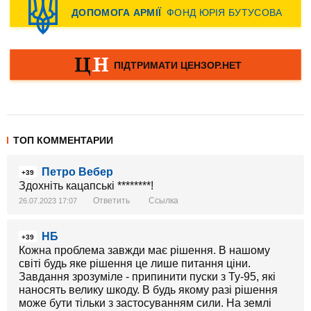
ТОП КОММЕНТАРИИ
Петро Вебер
+39
Здохніть кацапські ********!
Ответить
Ссылка
26.07.2023 17:07
НБ
+39
Кожна проблема завжди має рішення. В нашому
світі будь яке рішення це лише питання ціни.
Завдання зрозуміле - припинити пуски з Ту-95, які
наносять велику шкоду. В будь якому разі рішення
може бути тільки з застосуванням сили. На землі