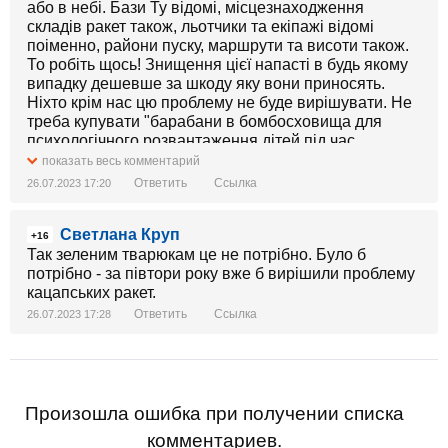
або в небі. Бази Ту відомі, місцезнаходження
складів ракет також, льотчики та екіпажі відомі
поіменно, райони пуску, маршрути та висоти також.
То робіть щось! Знищення цієї напасті в будь якому
випадку дешевше за шкоду яку вони приносять.
Ніхто крім нас цю проблему не буде вирішувати. Не
треба купувати "барабани в бомбосховища для
психологічного розвантаження дітей під час
бомбових ударів"! "Зелені тварі", заплатіть за
показать весь комментарий
військове рішення і стратегічна авіація **********
Ответить
Ссылка
26.07.2023 17:20
стане недієздатною!
Светлана Круп
+16
Так зеленим тварюкам це не потрібно. Було б
потрібно - за півтори року вже б вирішили проблему
кацапських ракет.
Ответить
Ссылка
26.07.2023 17:28
Произошла ошибка при получении списка
комментариев.