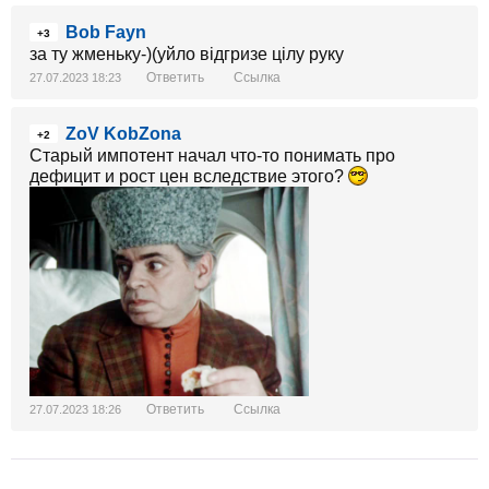
Bob Fayn
+3
за ту жменьку-)(уйло відгризе цілу руку
Ответить
Ссылка
27.07.2023 18:23
ZoV KobZona
+2
Старый импотент начал что-то понимать про
дефицит и рост цен вследствие этого?
Ответить
Ссылка
27.07.2023 18:26