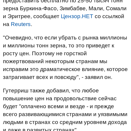
предоставить бесплатно по 25-50 тысяч тонн
зерна Буркина-Фасо, Зимбабве, Мали, Сомали
и Эритрее, сообщает
Цензор.НЕТ
со ссылкой
на
Reuters
.
"Очевидно, что если убрать с рынка миллионы
и миллионы тонн зерна, то это приведет к
росту цен. Поэтому не горсткой
пожертвований некоторым странам мы
исправим это драматическое влияние, которое
затрагивает всех и повсюду", - заявил он.
Гутерриш также добавил, что любое
повышение цен на продовольствие сейчас
будет "оплачено всеми и везде - и прежде
всего развивающимися странами и уязвимыми
людьми в странах со средним уровнем дохода
и даже в развитых странах".