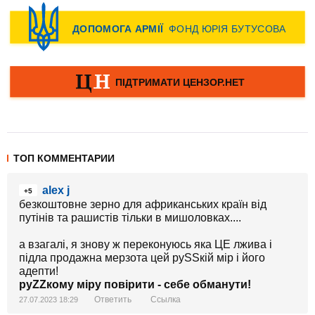
ТОП КОММЕНТАРИИ
alex j
+5
безкоштовне зерно для африканських країн від
путінів та рашистів тільки в мишоловках....
а взагалі, я знову ж переконуюсь яка ЦЕ лжива і
підла продажна мерзота цей руSSкій мір і його
адепти!
руZZкому міру повірити - себе обманути!
Ответить
Ссылка
27.07.2023 18:29