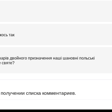
кось так
варів двойного призначення наші шановні польські
е святе?
получении списка комментариев.