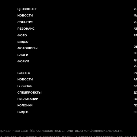
ЦЕНЗОР.НЕТ
У
НОВОСТИ
М
СОБЫТИЯ
У
РЕЗОНАНС
А
ФОТО
Р
ВИДЕО
О
ФОТОШОПЫ
З
БЛОГИ
Д
ФОРУМ
У
БИЗНЕС
Р
НОВОСТИ
А
ГЛАВНОЕ
К
СПЕЦПРОЕКТЫ
Д
ПУБЛИКАЦИИ
В
КОЛОНКИ
П
ВИДЕО
Г
ривая наш сайт, Вы соглашаетесь с
политикой конфиденциальности
.