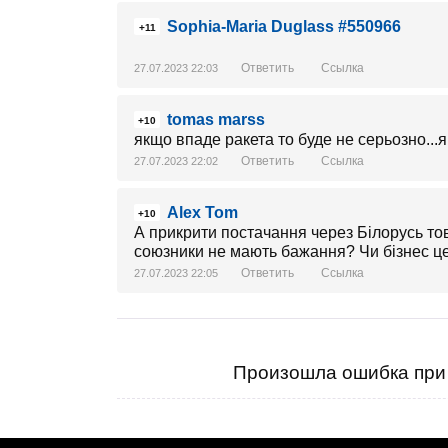
Sophia-Maria Duglass #550966
+11
Ответить
Ссылка
27.07.2023 22:03
tomas marss
+10
якщо впаде ракета то буде не серьозно...я
Ответить
Ссылка
27.07.2023 22:02
Alex Tom
+10
А прикрити постачання через Білорусь то
союзники не мають бажання? Чи бізнес ц
Ответить
Ссылка
27.07.2023 22:05
Произошла ошибка при 