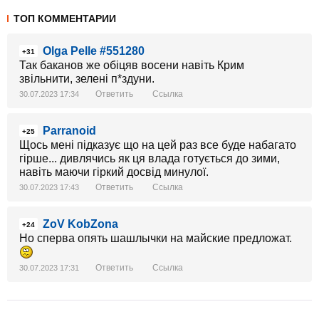
ТОП КОММЕНТАРИИ
Olga Pelle #551280
+31
Так баканов же обіцяв восени навіть Крим
звільнити, зелені п*здуни.
Ответить
Ссылка
30.07.2023 17:34
Parranoid
+25
Щось мені підказує що на цей раз все буде набагато
гірше... дивлячись як ця влада готується до зими,
навіть маючи гіркий досвід минулої.
Ответить
Ссылка
30.07.2023 17:43
ZoV KobZona
+24
Но сперва опять шашлычки на майские предложат.
Ответить
Ссылка
30.07.2023 17:31