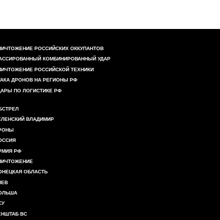
НИЧТОЖЕНИЕ РОССИЙСКИХ ОККУПАНТОВ
АССИРОВАННЫЙ КОМБИНИРОВАННЫЙ УДАР
НИЧТОЖЕНИЕ РОССИЙСКОЙ ТЕХНИКИ
ТАКА ДРОНОВ НА РЕГИОНЫ РФ
ДАРЫ ПО ЛОГИСТИКЕ РФ
БСТРЕЛ
ЕЛЕНСКИЙ ВЛАДИМИР
РОНЫ
ОССИЯ
РМИЯ РФ
НИЧТОЖЕНИЕ
ОНЕЦКАЯ ОБЛАСТЬ
ИЕВ
ОЛЬША
СУ
ЕНШТАБ ВС