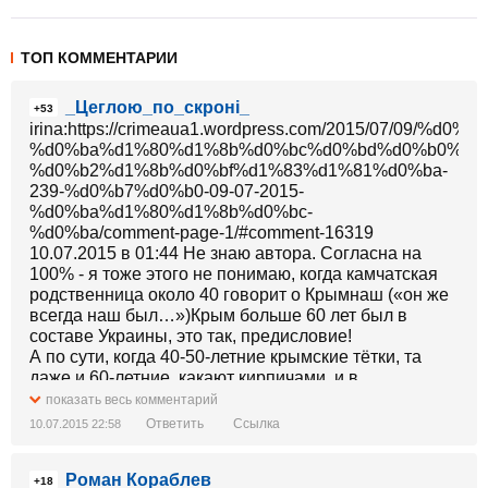
ТОП КОММЕНТАРИИ
_Цеглою_по_скроні_
+53
irina:https://crimeaua1.wordpress.com/2015/07/0
%d0%ba%d1%80%d1%8b%d0%bc%d0%bd%d0%b0%d1
%d0%b2%d1%8b%d0%bf%d1%83%d1%81%d0%ba-
239-%d0%b7%d0%b0-09-07-2015-
%d0%ba%d1%80%d1%8b%d0%bc-
%d0%ba/comment-page-1/#comment-16319
10.07.2015 в 01:44 Не знаю автора. Согласна на
100% - я тоже этого не понимаю, когда камчатская
родственница около 40 говорит о Крымнаш («он же
всегда наш был…»)Крым больше 60 лет был в
составе Украины, это так, предисловие!
А по сути, когда 40-50-летние крымские тётки, та
даже и 60-летние, какают кирпичами, и в
исступлении кричат ​​с глазами на выкате - наконец-
показать весь комментарий
то мы вернулись в Россию, и типа мы помним как
Ответить
Ссылка
10.07.2015 22:58
все было хорошо в молодости, хочется заглянуть в
их паспорт и проверить возраст)
Роман Кораблев
Вы че, помните как было хорошо в крыму в 30-х 40-х
+18