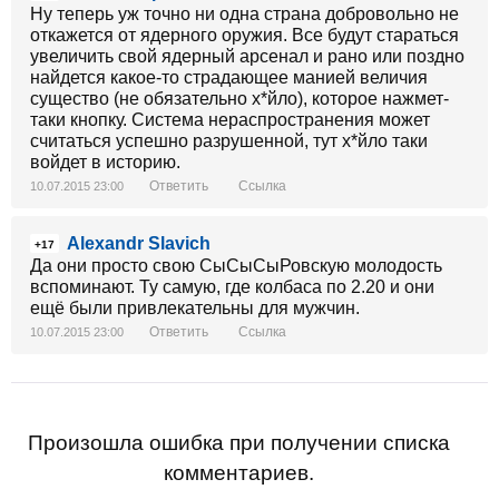
годах?
Ну теперь уж точно ни одна страна добровольно не
Или я что то не понимаю?
откажется от ядерного оружия. Все будут стараться
Все, что есть в Крыму, санатории, водопроводная
увеличить свой ядерный арсенал и рано или поздно
вода, электрификация, благоустройство пляжей,
найдется какое-то страдающее манией величия
дороги, газификация в каждый дом, в каждый
существо (не обязательно х*йло), которое нажмет-
поселок, орошение полей и т.д. все за 60лет - это
таки кнопку. Система нераспространения может
вам сделала УКРАИНА!
считаться успешно разрушенной, тут х*йло таки
60 лет назад когда Крым еще принадлежал России
войдет в историю.
там ничего такого не было …
Ответить
Ссылка
10.07.2015 23:00
Очень доступно Мик Такер пишет (извините за
сленг): Крымское лицемерие и деменция вместе со
Alexandr Slavich
склерозом.
+17
Да они просто свою СыСыСыРовскую молодость
Я давно успокоилcя насчет Крыма, так, разве что
вспоминают. Ту самую, где колбаса по 2.20 и они
поржать. Но меня удивляет одна вещь. Все в один
ещё были привлекательны для мужчин.
голос рыдают, что наконец-то они дома, и это особое
ощущение - вернуться из страшной украинской
Ответить
Ссылка
10.07.2015 23:00
оккупации.
Я хотел бы спросить всех рыдающих от счастья: а
сколько вам лет?
Дрочилово на Советский Союз и круто элитарный
лагерь Артек может быть оправдано для тех, кому
Произошла ошибка при получении списка
сейчас едва ли семьдесят.
комментариев.
Когда тетки по писят говорят о том, что они наконец