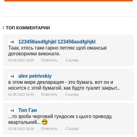
ТОП КОММЕНТАРИИ
123456asdfghjkl 123456asdfghjkl
+5
Таак, хтось таки гарно петляє щоб оманські
договорняки виконати.
Ответить
Ссылка
02.08.2023 19:00
alex petrivskiy
+4
в этом мире декларация - это бумага. вот он и
носится с этой бумагой, как будто туалет закрыт...
Ответить
Ссылка
02.08.2023 18:40
Топ Ган
+3
...то зроби черговий гундосик з цього приводу,
квартальний...
Ответить
Ссылка
02.08.2023 18:36