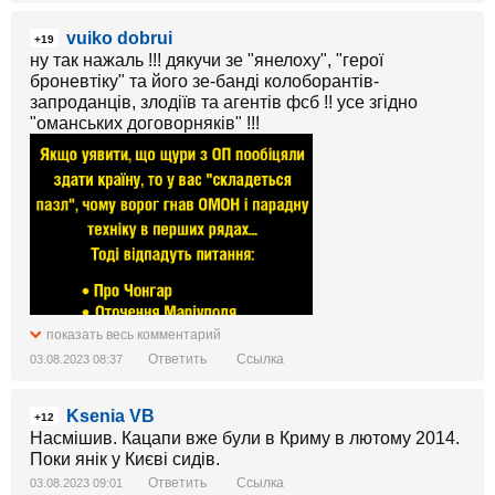
vuiko dobrui
+19
ну так нажаль !!! дякучи зе "янелоху", "герої
броневтіку" та його зе-банді колоборантів-
запроданців, злодіїв та агентів фсб !! усе згідно
"оманських договорняків" !!!
показать весь комментарий
Ответить
Ссылка
03.08.2023 08:37
Ksenia VB
+12
Насмішив. Кацапи вже були в Криму в лютому 2014.
Поки янік у Києві сидів.
Ответить
Ссылка
03.08.2023 09:01