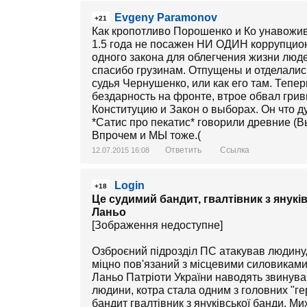
Evgeny Paramonov
+21
Как кропотливо Порошенко и Ко унавожив
1.5 года не посажен НИ ОДИН коррупцион
одного закона для облегчения жизни люде
спасибо грузинам. Отпущены и отделалис
судья Чернушенко, или как его там. Тепер
бездарность на фронте, втрое обвал грив
Конституцию и Закон о выборах. Он что ду
*Сатис про пекатис* говорили древние (В
Впрочем и МЫ тоже.(
Ответить
Ссылка
12.07.2015 16:08
Login
+18
Це судимий бандит, гвалтівник з янукі
Ланьо
[Зображення недоступне]
Озброєний підрозділ ПС атакував людину,
міцно пов'язаний з місцевими силовикам
Ланьо Патріоти України наводять звинува
людини, котра стала одним з головних "г
бандит гвалтівник з януківської банди. М