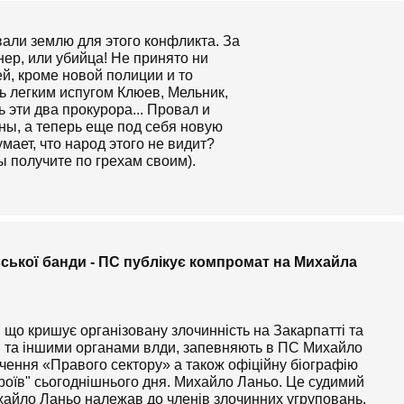
али землю для этого конфликта. За
ер, или убийца! Не принято ни
й, кроме новой полиции и то
ь легким испугом Клюев, Мельник,
ь эти два прокурора... Провал и
ны, а теперь еще под себя новую
мает, что народ этого не видит?
ы получите по грехам своим).
вської банди - ПС публікує компромат на Михайла
 що кришує організовану злочинність на Закарпатті та
и та іншими органами влди, запевняють в ПС Михайло
чення «Правого сектору» а також офіційну біографію
ероїв" сьогоднішнього дня. Михайло Ланьо. Це судимий
ихайло Ланьо належав до членів злочинних угруповань.