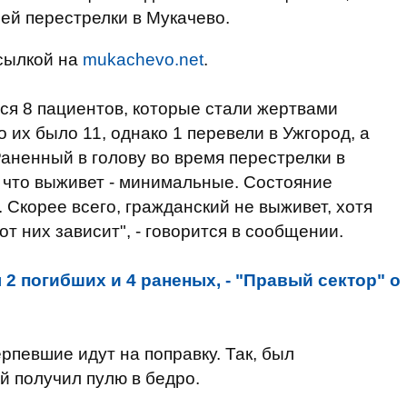
ей перестрелки в Мукачево.
сылкой на
mukachevo.net
.
ся 8 пациентов, которые стали жертвами
о их было 11, однако 1 перевели в Ужгород, а
Раненный в голову во время перестрелки в
, что выживет - минимальные. Состояние
 Скорее всего, гражданский не выживет, хотя
т них зависит", - говорится в сообщении.
2 погибших и 4 раненых, - "Правый сектор" о
рпевшие идут на поправку. Так, был
 получил пулю в бедро.