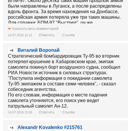
БПМ-97. Около десятка таких машин прошлой зимой
были направлены в Луганск, а после распределены
вдоль фронта. За время нахождения на Донбассе,
российская армия потеряла уже три таких машины.
Для справки: БПМ-97 "Выстрел", он же
КамАЗ-43269, бронеавтомобиль российского
показать весь комментарий
производства и находящийся на вооружении
Ответить
Ссылка
14.07.2015 11:12
исключительно ВС РФ в количестве не более 200
единиц! Состоит на вооружении российской 7-ой
Виталий Воропай
военной базы в Гудауте (Абхазия), где используется
+8
как автомобиль разведки, подразделений
Стратегический бомбардировщик Ту-95 во вторник
антитеррора всех дивизий РВСН, а так же
потерпел крушение в Хабаровском крае, экипаж
применяется региональными спецподразделениями
самолета покинул борт воздушного судна, сообщил
ФСИН.
РИА Новости источник в силовых структурах.
Данный "Выстрел" был уничтожен, по всей
"Поступила информация о покидании самолета
видимости, в результате попадания в правый борт
Ту-95 экипажем в составе семи человек", - сказал
РПГ. Судя по повреждениям, как минимум водитель
собеседник агентства.
- 200-й. Но, что самое примечательное, второе фото
По его словам, информация о месте падения
которое имеется в распоряжении, демонстрирует то,
самолета уточняется, его поиск уже ведет
как боевик ЛНР фотографируется на фоне подбитой
патрульный самолет Ан-12.
машины... То есть вы понимаете всю соль
Ответить
Ссылка
14.07.2015 11:09
происходящего, он даже не осознает, что козыряет
на фоне исключительно российской техники. Мда,
Alexandr Kovalenko #215761
бравое ополчение оно такое, суровое...
любит
+4