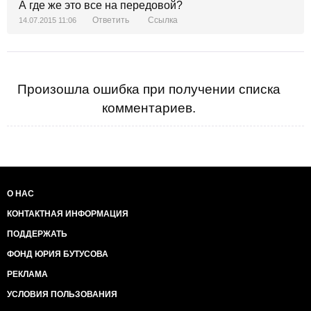
А где же это все на передовой?
делать памятные снимки на фоне своих же
поражений.
[Зображення недоступне]
Ответить
Ссылка
14.07.2015 11:06
[Зображення недоступне]
Произошла ошибка при получении списка
комментариев.
О НАС
КОНТАКТНАЯ ИНФОРМАЦИЯ
ПОДДЕРЖАТЬ
ФОНД ЮРИЯ БУТУСОВА
РЕКЛАМА
УСЛОВИЯ ПОЛЬЗОВАНИЯ