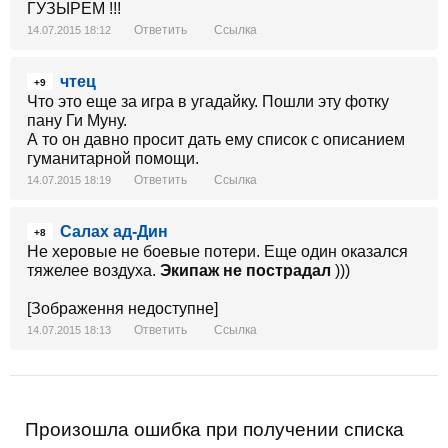
ГУЗЫРЕМ !!!
Ответить
Ссылка
14.07.2015 18:12
чтец
+9
Что это еще за игра в угадайку. Пошли эту фотку
пану Ги Муну.
А то он давно просит дать ему список с описанием
гуманитарной помощи.
Ответить
Ссылка
14.07.2015 18:19
Салах ад-Дин
+8
Не херовые не боевые потери. Еще один оказался
тяжелее воздуха.
Экипаж не пострадал
)))
[Зображення недоступне]
Ответить
Ссылка
14.07.2015 18:13
Произошла ошибка при получении списка