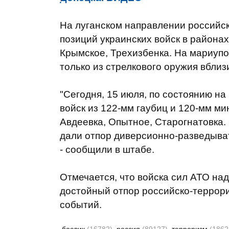
На луганском направлении российск
позиций украинских войск в района
Крымское, Трехизбенка. На мариуп
только из стрелкового оружия вблиз
"Сегодня, 15 июля, по состоянию н
войск из 122-мм гаубиц и 120-мм м
Авдеевка, Опытное, Старогнатовка.
дали отпор диверсионно-разведыват
- сообщили в штабе.
Отмечается, что войска сил АТО н
достойный отпор российско-террори
событий.