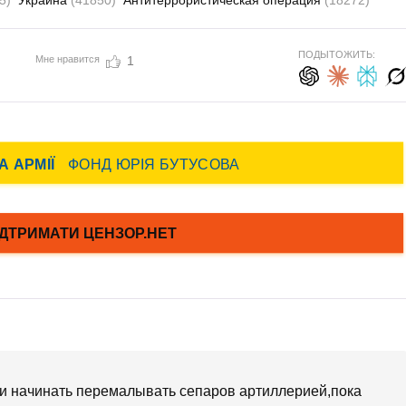
5)
Украина
(41850)
Антитеррористическая операция
(18272)
ПОДЫТОЖИТЬ:
Мне нравится
1
 и начинать перемалывать сепаров артиллерией,пока