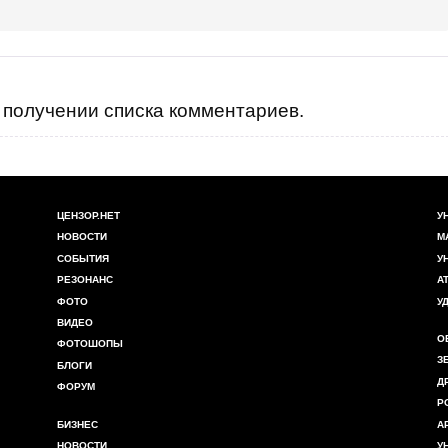
получении списка комментариев.
...
ЦЕНЗОР.НЕТ
У
НОВОСТИ
М
СОБЫТИЯ
У
РЕЗОНАНС
А
ФОТО
У
ВИДЕО
О
ФОТОШОПЫ
З
БЛОГИ
Д
ФОРУМ
Р
БИЗНЕС
А
НОВОСТИ
У