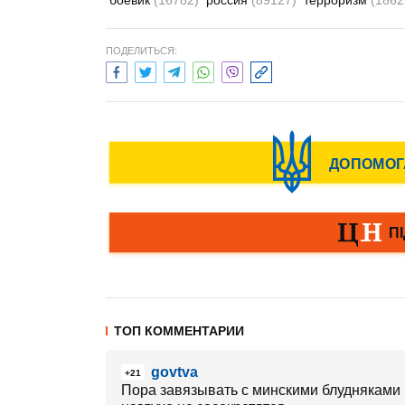
боевик
(16782)
россия
(89127)
терроризм
(1862
ПОДЕЛИТЬСЯ:
ТОП КОММЕНТАРИИ
govtva
+21
Пора завязывать с минскими блудняками