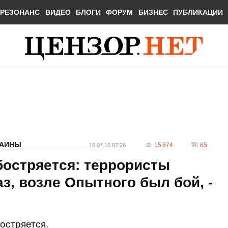
РЕЗОНАНС
ВИДЕО
БЛОГИ
ФОРУМ
БИЗНЕС
ПУБЛИКАЦИИ
РАИНЫ
15 674
65
15.07.15 07:26
бостряется: террористы
з, возле Опытного был бой, -
остряется.