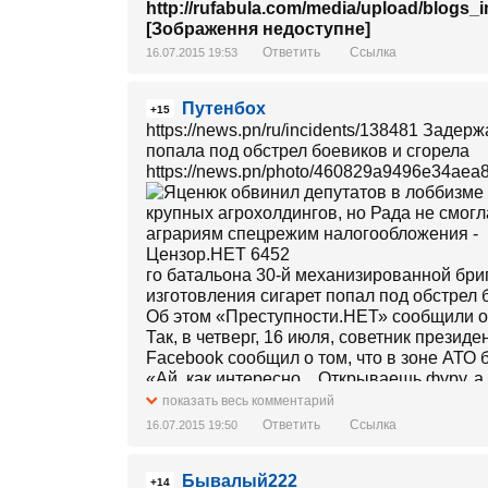
http://rufabula.com/media/upload/blogs_
[Зображення недоступне]
Ответить
Ссылка
16.07.2015 19:53
Путенбох
+15
https://news.pn/ru/incidents/138481 Зад
попала под обстрел боевиков и сгорела
https://news.pn/photo/460829a9496e34aea
го батальона 30-й механизированной бри
изготовления сигарет попал под обстрел 
Об этом «Преступности.НЕТ» сообщили 
Так, в четверг, 16 июля, советник прези
Facebook сообщил о том, что в зоне АТО 
«Ай, как интересно... Открываешь фуру, а
Ай... Интересно, горючее?» - написал Би
показать весь комментарий
https://news.pn/photo/e0eff0b393e2aade7
Ответить
Ссылка
16.07.2015 19:50
Бывалый222
+14