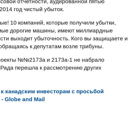
совой отчетности, аудированной пятью
2014 год чистый убыток.
ые! 10 компаний, которые получили убытки,
амые дорогие машины, имеют миллиардные
ости выходит убыточность. Кого вы защищаете и
, обращаясь к депутатам возле трибуны.
роекты №№2173а и 2173а-1 не набрало
 Рада перешла к рассмотрению других
к канадским инвесторам с просьбой
- Globe and Mail