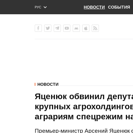
НОВОСТИ
СОБЫТИЯ
РУС
ENG
УКР
НОВОСТИ
Яценюк обвинил депут
крупных агрохолдингов
аграриям спецрежим н
Премьер-министр Арсений Яценюк о