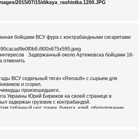
images/2015/07/15/dikaya_rashistka.1200.JPG
ержанная бойцами ВСУ фура с контрабандными сигаретами
890cacad9e0f0b9.i900x675x595.jpeg
Задержанный около Артемовска бойцами 16-
гады ВСУ седельный тягач «Renault» с сырьем для
боевиков и сгорел.
очевидцы произошедшего.
дента Украины Юрий Бирюков на своей странице в
был задержан грузовик с контрабандой.
 там табачный цех: пачки, бумага, клей, оборудование.
рюков.
ab641442ce2e1d9.i750x750x580.jpeg