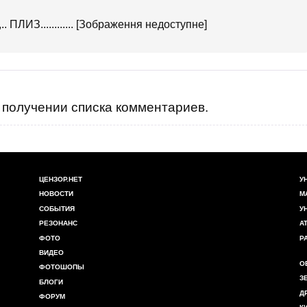
ИЗ............ [Зображення недоступне]
получении списка комментариев.
ЦЕНЗОР.НЕТ
У
НОВОСТИ
М
СОБЫТИЯ
У
РЕЗОНАНС
А
ФОТО
Р
ВИДЕО
О
ФОТОШОПЫ
З
БЛОГИ
Д
ФОРУМ