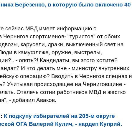
ника Березенко, в которую было включено 40
Уже сейчас МВД имеет информацию о
 Чернигов спортсменов- "туристов" от обоих
двозы, карусели, драки, выключенный свет на
 Люди в камуфляже, оружие, выстрелы,
ии?.. - опять?! Кандидаты, вы этого хотите?
мандат? И что делать мне - министру внутренних
ейскую операцию? Вводить в Чернигов спецназ и
ть? Учитывая происходящее на Черниговщине -
елать. Отвлечь сотни работников МВД и жестко
", - добавил Аваков.
":
К подкупу избирателей на 205-м округе
ской ОГА Валерий Кулич, - нардеп Куприй.