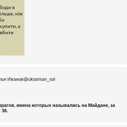
Илья Иванов‏@ukrainian_sol
врагов, имена которых назывались на Майдане, за
 36.