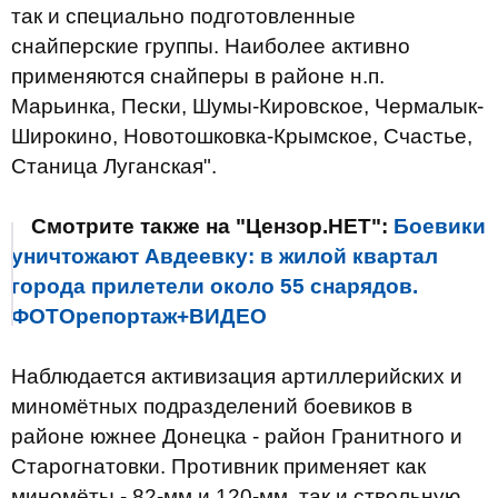
так и специально подготовленные
снайперские группы. Наиболее активно
применяются снайперы в районе н.п.
Марьинка, Пески, Шумы-Кировское, Чермалык-
Широкино, Новотошковка-Крымское, Счастье,
Станица Луганская".
Смотрите также на "Цензор.НЕТ":
Боевики
уничтожают Авдеевку: в жилой квартал
города прилетели около 55 снарядов.
ФОТОрепортаж+ВИДЕО
Наблюдается активизация артиллерийских и
миномётных подразделений боевиков в
районе южнее Донецка - район Гранитного и
Старогнатовки. Противник применяет как
миномёты - 82-мм и 120-мм, так и ствольную