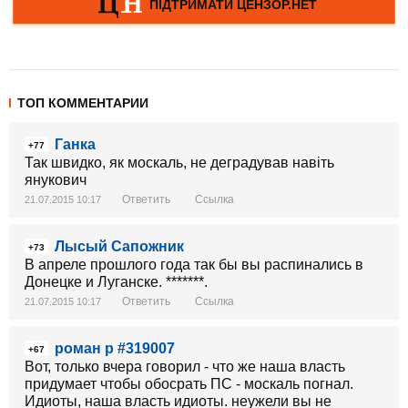
ТОП КОММЕНТАРИИ
Ганка
+77
Так швидко, як москаль, не деградував навіть
янукович
Ответить
Ссылка
21.07.2015 10:17
Лысый Сапожник
+73
В апреле прошлого года так бы вы распинались в
Донецке и Луганске. *******.
Ответить
Ссылка
21.07.2015 10:17
роман р #319007
+67
Вот, только вчера говорил - что же наша власть
придумает чтобы обосрать ПС - москаль погнал.
Идиоты, наша власть идиоты. неужели вы не