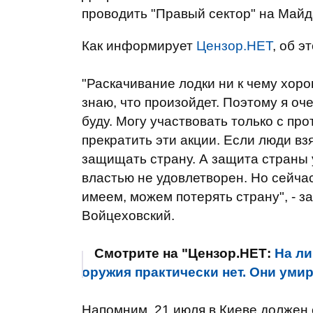
проводить "Правый сектор" на Майд
Как информирует
Цензор.НЕТ
, об э
"Раскачивание лодки ни к чему хоро
знаю, что произойдет. Поэтому я оч
буду. Могу участвовать только с пр
прекратить эти акции. Если люди вз
защищать страну. А защита страны у
властью не удовлетворен. Но сейча
имеем, можем потерять страну", - з
Войцеховский.
Смотрите на "Цензор.НЕТ:
На ли
оружия практически нет. Они умир
Напомним, 21 июля в Киеве должен 