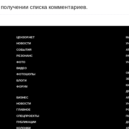
получении списка комментариев.
ЦЕНЗОР.НЕТ
М
НОВОСТИ
У
СОБЫТИЯ
А
РЕЗОНАНС
Р
ФОТО
У
ВИДЕО
О
ФОТОШОПЫ
З
БЛОГИ
К
ФОРУМ
Д
БИЗНЕС
А
НОВОСТИ
У
ГЛАВНОЕ
Р
СПЕЦПРОЕКТЫ
П
ПУБЛИКАЦИИ
Д
КОЛОНКИ
А