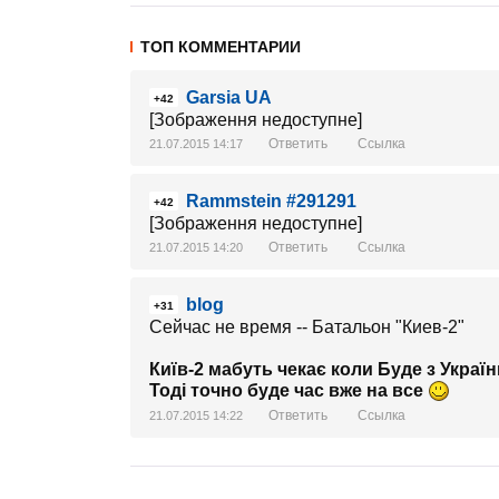
ТОП КОММЕНТАРИИ
Garsia UA
+42
[Зображення недоступне]
Ответить
Ссылка
21.07.2015 14:17
Rammstein #291291
+42
[Зображення недоступне]
Ответить
Ссылка
21.07.2015 14:20
blog
+31
Сейчас не время -- Батальон "Киев-2"
Київ-2 мабуть чекає коли Буде з України
Тоді точно буде час вже на все
Ответить
Ссылка
21.07.2015 14:22