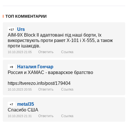
ТОП КОММЕНТАРИИ
Urs
+17
AIM-9X Block II адаптовані під наші борти, їх
використвують проти ракет Х-101 і Х-555, а також
проти ішакєдів.
Ответить
Ссылка
10.10.2023 21:05
Наталия Гончар
+9
Россия и ХАМАС - варварское братство
https://tverezo.info/post/179404
Ответить
Ссылка
10.10.2023 20:55
metal35
+7
Спасибо США
Ответить
Ссылка
10.10.2023 21:31