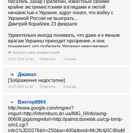
писатель Захар Прилепин, известный своими
крайне экстремистскими взглядами и лютой
ненавистью к Украине, вдруг понял, что войну с
Украиной России не выиграть…
Дмитрий Кораблев 23 февраля
Удивительно иногда понимать, что даже и к явным
врагам Украины приходит прозрение, и они
понимают, что победить Украину невозможно…
показать весь комментарий
Так один из фанатов «Новороссии», российский
Ответить
Ссылка
23.07.2015 22:42
писатель Захар Прилепин, известный своими
крайне экстремистскими взглядами и лютой
Джамал
ненавистью к Украине, вдруг понял, что войну с
+8
Украиной России не выиграть…
[Зображення недоступне]
Ответить
Ссылка
23.07.2015 22:38
В частности он заявил:
Виктор8864
Украина наши потуги смешат: боли он не чувствует,
+7
http://www.google.com/imgres?
страха нет, бедности не боится!
imgurl=http://informburo.dn.ua/IMG_0/info/aimg-
00608.jpg&imgrefurl=http://patriot.donetsk.ua/cgi-bin/p-
И что удивительно, вместо привычных
s/m1.cgi?
ксенофобских, шовинистических и антиукраинских
info1%3D0276&h=250&w=400&tbnid=Mc3fc4j0CiBtaM
заявлений, он призвал россиян забыть про