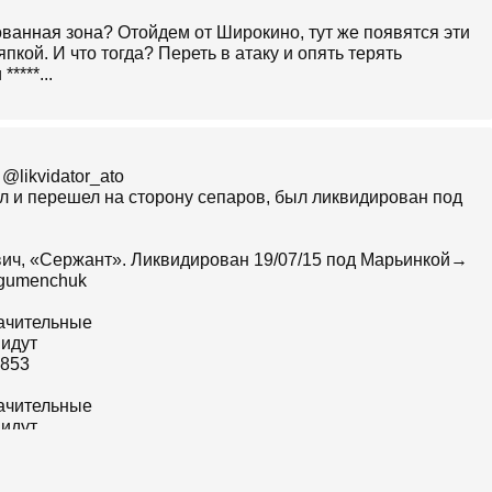
зованная зона? Отойдем от Широкино, тут же появятся эти
кой. И что тогда? Переть в атаку и опять терять
****...
https://twitter.com/likvidator_ato Ликвидатор ‏@likvidator_ato
 и перешел на сторону сепаров, был ликвидирован под
вич, «Сержант». Ликвидирован 19/07/15 под Марьинкой→
d_gumenchuk