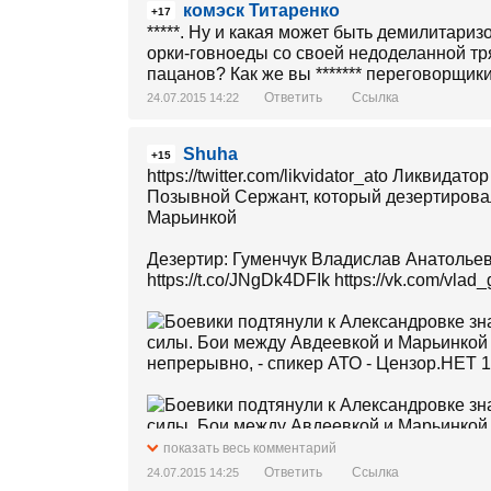
комэск Титаренко
+17
*****. Ну и какая может быть демилитари
орки-говноеды со своей недоделанной тряп
пацанов? Как же вы ******* переговорщики *
Ответить
Ссылка
24.07.2015 14:22
Shuha
+15
Позывной Сержант, который дезертировал
Марьинкой
Дезертир: Гуменчук Владислав Анатолье
https://t.co/JNgDk4DFIk https://vk.com/vla
показать весь комментарий
Ответить
Ссылка
24.07.2015 14:25