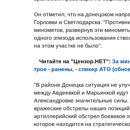
Он отметил, что на донецоком напр
Горловки и Светлодарска: "Противн
минометов, развернув эти минометы
одного эпизода использования ство
на этом участке не было".
Читайте на "Цензор.НЕТ":
За ми
трое - ранены, - спикер АТО (обно
"В районе Донецка ситуация не улу
между Авдеевкой и Марьинкой идут 
Александровке значительные силы, 
вражеские обстрелы наших позиций 
артиллерийский обстрел боевиков п
которое находится на стратегическо