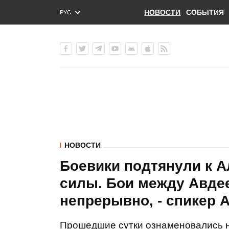
НОВОСТИ
СОБЫТИЯ
РУС
ENG
УКР
НОВОСТИ
Боевики подтянули к 
силы. Бои между Авде
непрерывно, - спикер 
Прошедшие сутки ознаменовались н