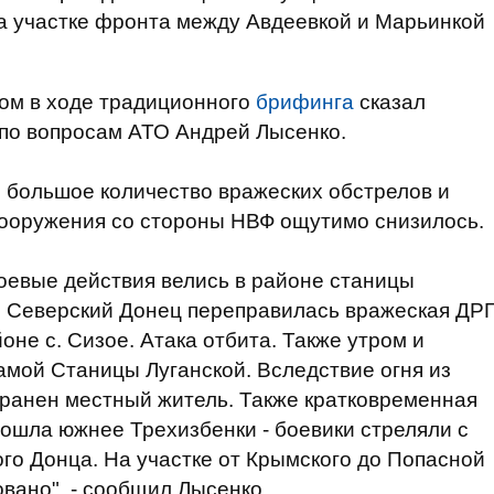
а участке фронта между Авдеевкой и Марьинкой
том в ходе традиционного
брифинга
сказал
по вопросам АТО Андрей Лысенко.
е большое количество вражеских обстрелов и
вооружения со стороны НВФ ощутимо снизилось.
оевые действия велись в районе станицы
ез Северский Донец переправилась вражеская ДР
оне с. Сизое. Атака отбита. Также утром и
амой Станицы Луганской. Вследствие огня из
 ранен местный житель. Также кратковременная
ошла южнее Трехизбенки - боевики стреляли с
о Донца. На участке от Крымского до Попасной
вано", - сообщил Лысенко.