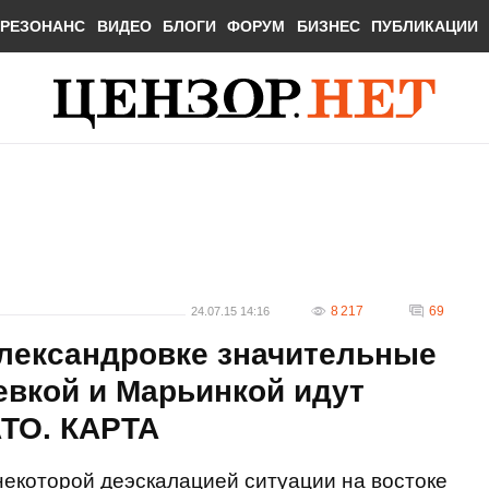
РЕЗОНАНС
ВИДЕО
БЛОГИ
ФОРУМ
БИЗНЕС
ПУБЛИКАЦИИ
8 217
69
24.07.15 14:16
Александровке значительные
евкой и Марьинкой идут
АТО. КАРТА
екоторой деэскалацией ситуации на востоке