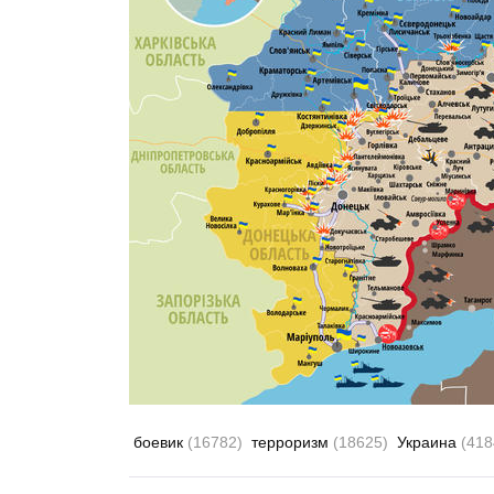
боевик
(16782)
терроризм
(18625)
Украина
(418