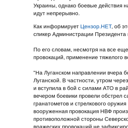
Украины, однако боевые действия н
идут непрерывно.
Как информирует
Цензор.НЕТ
, об э
спикер Администрации Президента 
По его словам, несмотря на все ещ
провокаций, применение тяжелого 
"На Луганском направлении вчера б
Луганской. В частности, утром чер
и вступила в бой с силами АТО в рай
вечером боевики провели обстрел с
гранатометов и стрелкового оружия
вооруженная провокация НВФ произ
противоположной стороны Северског
вражеских провокаций не зафиксиро