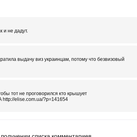
к и не дадут.
кратила выдачу виз украинцам, потому что безвизовый
тобы тот не проговорился кто крышует
 http://elise.com.ua/?p=141654
получении списка комментариев.