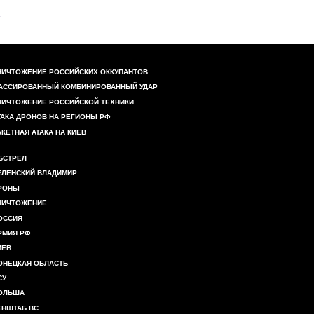
НИЧТОЖЕНИЕ РОССИЙСКИХ ОККУПАНТОВ
АССИРОВАННЫЙ КОМБИНИРОВАННЫЙ УДАР
НИЧТОЖЕНИЕ РОССИЙСКОЙ ТЕХНИКИ
ТАКА ДРОНОВ НА РЕГИОНЫ РФ
АКЕТНАЯ АТАКА НА КИЕВ
БСТРЕЛ
ЕЛЕНСКИЙ ВЛАДИМИР
РОНЫ
НИЧТОЖЕНИЕ
ОССИЯ
РМИЯ РФ
ИЕВ
ОНЕЦКАЯ ОБЛАСТЬ
СУ
ОЛЬША
ЕНШТАБ ВС