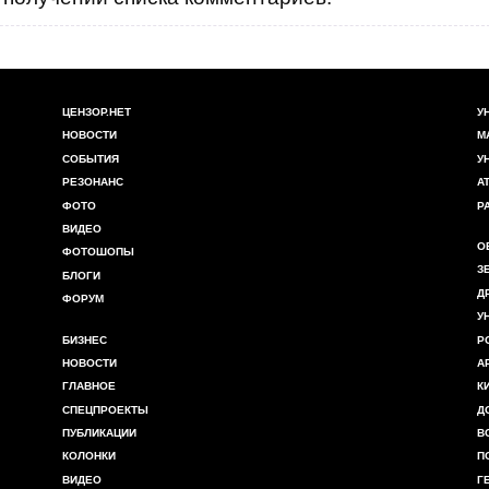
ЦЕНЗОР.НЕТ
У
НОВОСТИ
М
СОБЫТИЯ
У
РЕЗОНАНС
А
ФОТО
Р
ВИДЕО
О
ФОТОШОПЫ
З
БЛОГИ
Д
ФОРУМ
У
БИЗНЕС
Р
НОВОСТИ
А
ГЛАВНОЕ
К
СПЕЦПРОЕКТЫ
Д
ПУБЛИКАЦИИ
В
КОЛОНКИ
П
ВИДЕО
Г