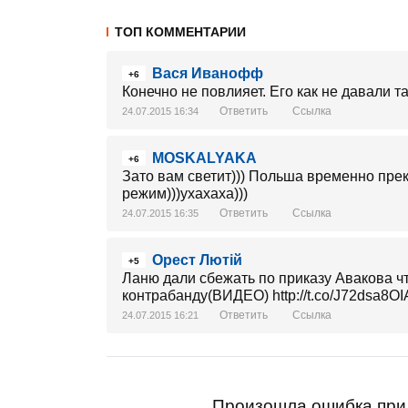
ТОП КОММЕНТАРИИ
Вася Иванофф
+6
Конечно не повлияет. Его как не давали та
Ответить
Ссылка
24.07.2015 16:34
MOSKALYAKA
+6
Зато вам светит))) Польша временно пре
режим)))ухахаха)))
Ответить
Ссылка
24.07.2015 16:35
Орест Лютiй
+5
Ланю дали сбежать по приказу Авакова ч
контрабанду(ВИДЕО) http://t.co/J72dsa8OIA
Ответить
Ссылка
24.07.2015 16:21
Произошла ошибка при 