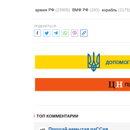
армия РФ
(23905)
ВМФ РФ
(183)
корабль
(2175
ПОДЕЛИТЬСЯ:
ТОП КОММЕНТАРИИ
Прощай немытая раССея
+40