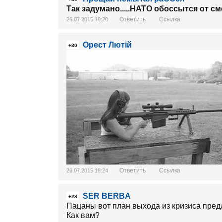
Так задумано.....НАТО обоссытся от см
Ответить
Ссылка
26.07.2015 18:20
Орест Лютiй
+30
Ответить
Ссылка
26.07.2015 18:24
SER BERBA
+28
Пацаны вот план выхода из кризиса пред
Как вам?