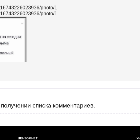
4216743226023936/photo/1
4216743226023936/photo/1
получении списка комментариев.
ЦЕНЗОР.НЕТ
У