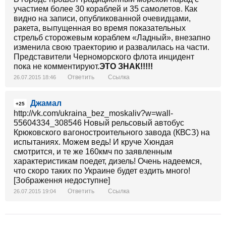
участием более 30 кораблей и 35 самолетов. Как
видно на записи, опубликованной очевидцами,
ракета, выпущенная во время показательных
стрельб сторожевым кораблем «Ладный», внезапно
изменила свою траекторию и развалилась на части.
Представители Черноморского флота инцидент
пока не комментируют.
ЭТО ЗНАК!!!!!
Ответить
Ссылка
26.07.2015 18:46
Джамал
+25
http://vk.com/ukraina_bez_moskaliv?w=wall-
55604334_308546 Новый рельсовый автобус
Крюковского вагоностроительного завода (КВСЗ) на
испытаниях. Можем ведь! И круче Хюндая
смотрится, и те же 160кмч по заявленным
характеристикам поедет, дизель! Очень надеемся,
что скоро таких по Украине будет ездить много!
[Зображення недоступне]
Ответить
Ссылка
26.07.2015 19:04