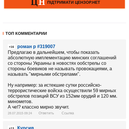
ТОП КОММЕНТАРИИ
роман р #319007
+16
Предлагаю в дальнейшем, чтобы показать
абсолютную имплементацию минских соглашений
со стороны Украины в новостях ообстрелы со
стороны боевиков не называть провокациями, а
называть "мирными обстрелами".
Ну например: за истекшие сутки российско-
террористические войска осуществили 59 мирных
обстрелов позиций ВСУ из 152мм орудий и 120 мм.
минометов.
А че!? классно мирно звучит.
Ответить
Ссылка
28.07.2015 09:24
Курсив
+13