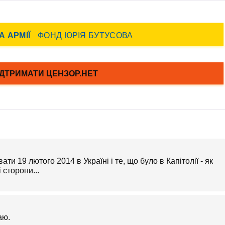
вати 19 лютого 2014 в Україні і те, що було в Капітолії - як
 сторони...
аю.