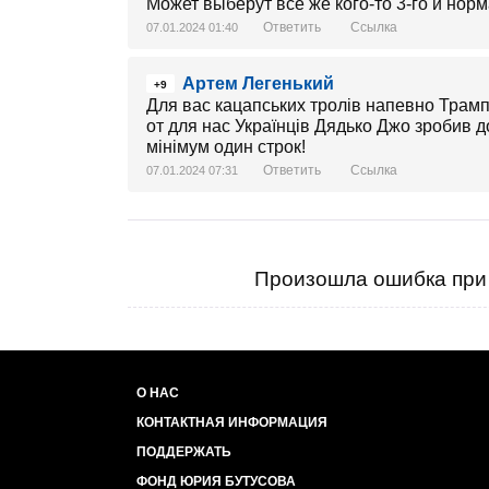
Может выберут все же кого-то 3-го и норм
Ответить
Ссылка
07.01.2024 01:40
Артем Легенький
+9
Для вас кацапських тролів напевно Трамп
от для нас Українців Дядько Джо зробив д
мінімум один строк!
Ответить
Ссылка
07.01.2024 07:31
Произошла ошибка при 
О НАС
КОНТАКТНАЯ ИНФОРМАЦИЯ
ПОДДЕРЖАТЬ
ФОНД ЮРИЯ БУТУСОВА