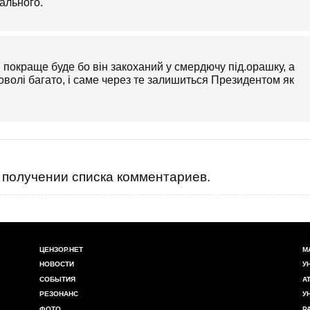
ального.
 покраще буде бо він закоханий у смердючу під.орашку, а
оволі багато, і саме через те залишиться Президентом як
получении списка комментариев.
ЦЕНЗОР.НЕТ
М
НОВОСТИ
У
СОБЫТИЯ
А
РЕЗОНАНС
У
ФОТО
Р