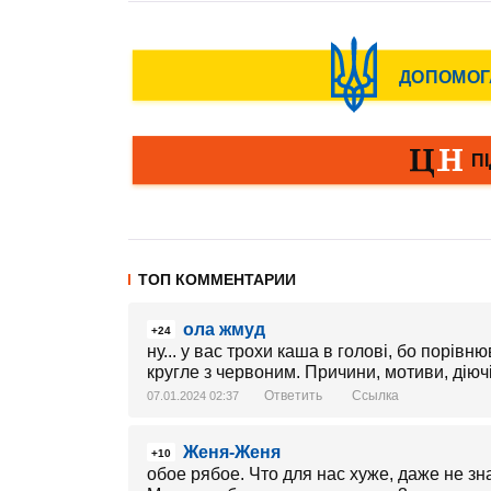
ТОП КОММЕНТАРИИ
ола жмуд
+24
ну... у вас трохи каша в голові, бо порівню
кругле з червоним. Причини, мотиви, діючі
Ответить
Ссылка
07.01.2024 02:37
Женя-Женя
+10
обое рябое. Что для нас хуже, даже не зн