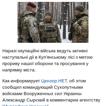
Наразі окупаційні війська ведуть активні
наступальні дії в Куп’янському лісі з метою
прориву нашої оборони та просування у
напрямку міста.
Как информирует
Цензор.НЕТ,
об этом
сообщил командующий Сухопутными
войсками Вооруженных сил Украины
Александр Сырский в комментарии агентству