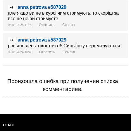
anna petrova #587029
+3
але якщо ви не в курсі чим стримують, то скоріш за
все це не ви стримуєте
Ответить
Ссылка
08.01.2024 11:00
anna petrova #587029
+2
росіяне десь з жовтня об Синьківку перемалуються.
Ответить
Ссылка
08.01.2024 10:49
Произошла ошибка при получении списка
комментариев.
О НАС