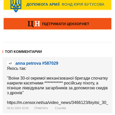
ТОП КОММЕНТАРИИ
anna petrova #587029
+7
Якось так:
"Воїни 30-ої окремої механізованої бригади спочатку
накрили касетними ************ російську піхоту, а
пізніше ліквідували загарбників за допомогою скидів
з дронів"
https://m.censor.net/ua/video_news/3466123/biyitsi_30_
Ответить
Ссылка
08.01.2024 10:59