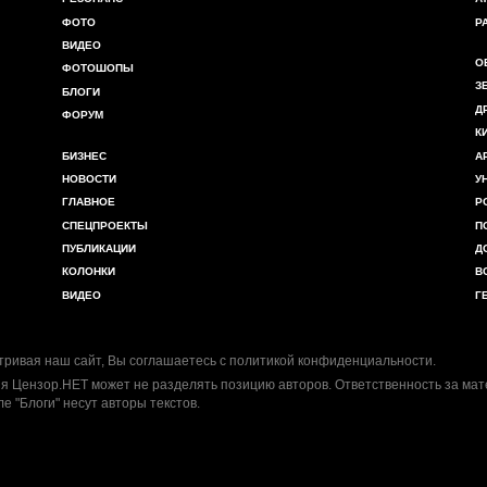
ФОТО
Р
ВИДЕО
О
ФОТОШОПЫ
З
БЛОГИ
Д
ФОРУМ
К
БИЗНЕС
А
НОВОСТИ
У
ГЛАВНОЕ
Р
СПЕЦПРОЕКТЫ
П
ПУБЛИКАЦИИ
Д
КОЛОНКИ
В
ВИДЕО
Г
ривая наш сайт, Вы соглашаетесь с
политикой конфиденциальности
.
я Цензор.НЕТ может не разделять позицию авторов. Ответственность за ма
ле "Блоги" несут авторы текстов.