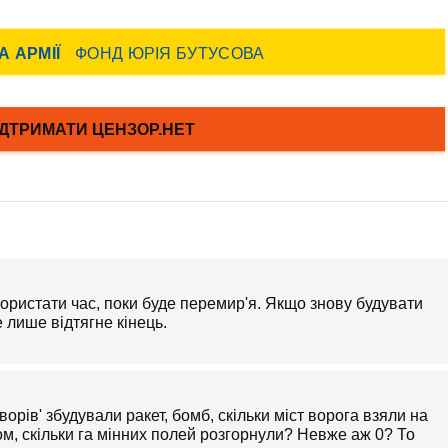
використати час, поки буде перемир'я. Якщо знову будувати
е лише відтягне кінець.
ворів' збудували ракет, бомб, скільки міст ворога взяли на
ном, скільки га мінних полей розгорнули? Невже аж 0? То