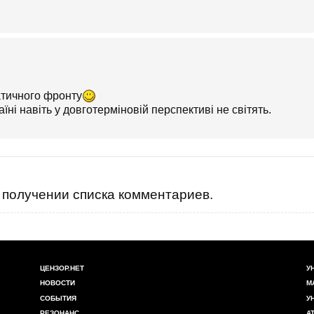
атичного фронту
їні навіть у довготерміновій перспективі не світять.
получении списка комментариев.
ЦЕНЗОР.НЕТ
У
НОВОСТИ
М
СОБЫТИЯ
У
РЕЗОНАНС
А