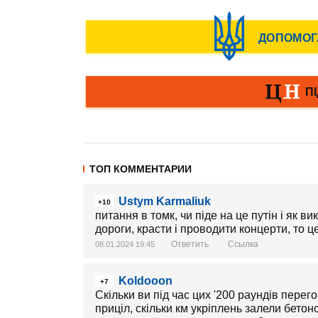
ТОП КОММЕНТАРИИ
Ustym Karmaliuk
+10
питання в томк, чи піде на це путін і як 
дороги, красти і проводити концерти, то ц
Ответить
Ссылка
08.01.2024 19:45
Koldooon
+7
Скільки ви під час цих '200 раундів перего
приціл, скільки км укріплень залели бето