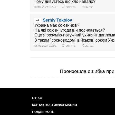
чому дивуєтесь що хло напало?
Ответить
Ссылка
08.01.2024 19:51
Serhiy Tokolov
+6
Україна має союзників?
На які союзні угоди він посилається?
Оце я розумію-потужний ухилянт диплом
З таким "сосноводом" військові союзи Укра
Ответить
Ссылка
08.01.2024 19:50
Произошла ошибка при 
О НАС
КОНТАКТНАЯ ИНФОРМАЦИЯ
ПОДДЕРЖАТЬ