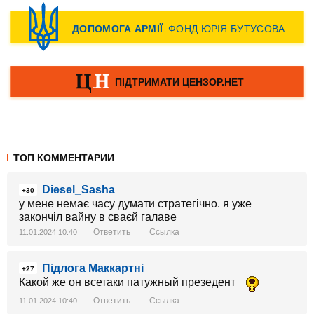
ТОП КОММЕНТАРИИ
Diesel_Sasha
+30
у мене немає часу думати стратегічно. я уже
закончіл вайну в сваєй галаве
Ответить
Ссылка
11.01.2024 10:40
Підлога Маккартні
+27
Какой же он всетаки патужный презедент
Ответить
Ссылка
11.01.2024 10:40