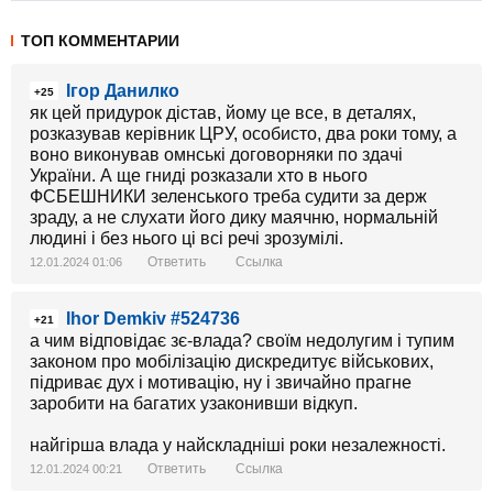
ТОП КОММЕНТАРИИ
Ігор Данилко
+25
як цей придурок дістав, йому це все, в деталях,
розказував керівник ЦРУ, особисто, два роки тому, а
воно виконував омнські договорняки по здачі
України. А ще гниді розказали хто в нього
ФСБЕШНИКИ зеленського треба судити за держ
зраду, а не слухати його дику маячню, нормальній
людині і без нього ці всі речі зрозумілі.
Ответить
Ссылка
12.01.2024 01:06
Ihor Demkiv #524736
+21
а чим відповідає зє-влада? своїм недолугим і тупим
законом про мобілізацію дискредитує військових,
підриває дух і мотивацію, ну і звичайно прагне
заробити на багатих узаконивши відкуп.
найгірша влада у найскладніші роки незалежності.
Ответить
Ссылка
12.01.2024 00:21