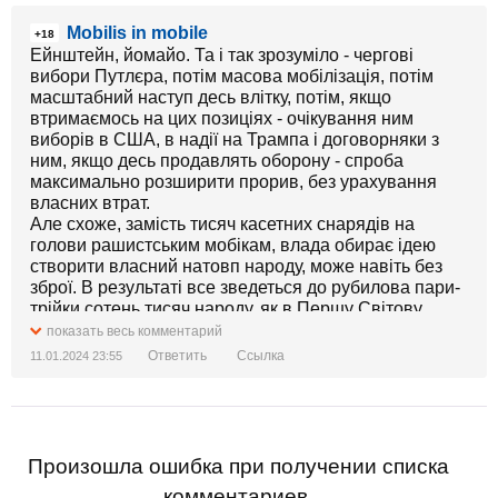
Mobilis in mobile
+18
Ейнштейн, йомайо. Та і так зрозуміло - чергові
вибори Путлєра, потім масова мобілізація, потім
масштабний наступ десь влітку, потім, якщо
втримаємось на цих позиціях - очікування ним
виборів в США, в надії на Трампа і договорняки з
ним, якщо десь продавлять оборону - спроба
максимально розширити прорив, без урахування
власних втрат.
Але схоже, замість тисяч касетних снарядів на
голови рашистським мобікам, влада обирає ідею
створити власний натовп народу, може навіть без
зброї. В результаті все зведеться до рубилова пари-
трійки сотень тисяч народу, як в Першу Світову.
Може навіть в рукопашну.
показать весь комментарий
Ответить
Ссылка
11.01.2024 23:55
Произошла ошибка при получении списка
комментариев.