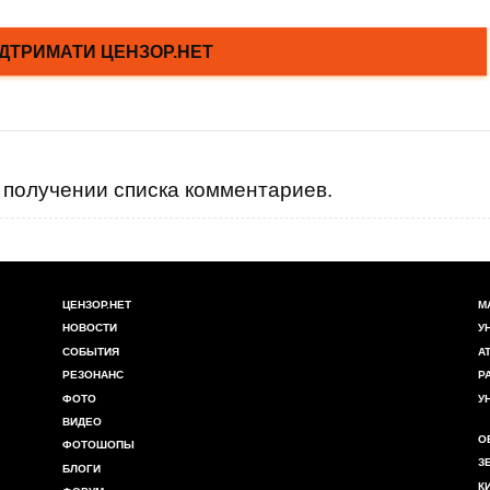
получении списка комментариев.
ЦЕНЗОР.НЕТ
М
НОВОСТИ
У
СОБЫТИЯ
А
РЕЗОНАНС
Р
ФОТО
У
ВИДЕО
О
ФОТОШОПЫ
З
БЛОГИ
К