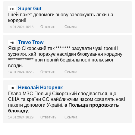
Super Gut
+11
І цей пакет допомоги знову заблокують ляхи на
кордоні!
Ответить
Ссылка
14.01.2024 16:13
Trevo Trow
+8
Якщо Сікорський так ******** рахувати чужі гроші і
зусилля, хай порахує наслідки блокування кордону
************** при повній бездіяльності польської
влади.
Ответить
Ссылка
14.01.2024 16:25
Николай Нагорняк
+8
Глава МЗС Польщі Сікорський сподівається, що
США та країни ЄС найближчим часом схвалять нові
пакети допомоги Україні,
а Польща продовжить
блокаду.
Ответить
Ссылка
14.01.2024 16:29