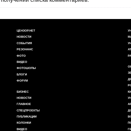
ЦЕНЗОР.НЕТ
У
НОВОСТИ
М
СОБЫТИЯ
У
РЕЗОНАНС
А
ФОТО
Р
ВИДЕО
О
ФОТОШОПЫ
З
БЛОГИ
Д
ФОРУМ
Р
БИЗНЕС
К
НОВОСТИ
У
ГЛАВНОЕ
А
СПЕЦПРОЕКТЫ
Д
ПУБЛИКАЦИИ
В
КОЛОНКИ
П
ВИДЕО
Г