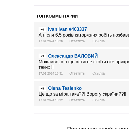
ТОП КОММЕНТАРИИ
Ivan Ivan #403337
+6
А після 6,5 років каторжних робіть позба
Ответить
Ссылка
17.01.2024 18:26
Олександр ВАЛОВИЙ
+5
Можливо, він ще встигне скоїти оте прик
таких !!
Ответить
Ссылка
17.01.2024 18:31
Olena Teslenko
+5
Це що за міра така??! Ворогу України??!!
Ответить
Ссылка
17.01.2024 18:32
Произошла ошибка при 