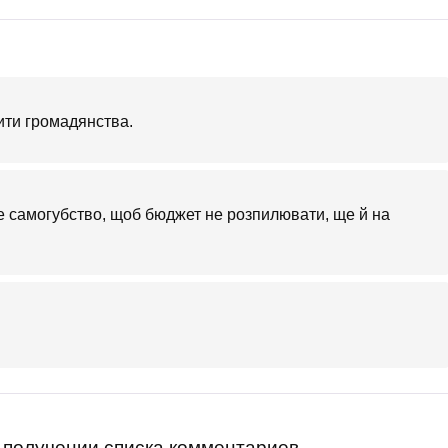
вити громадянства.
ре самогубство, щоб бюджет не розпилювати, ще й на
получении списка комментариев.