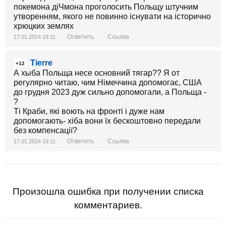
покемона діЧмона проголосить Польщу штучним
утворенням, якого не повинно існувати на історично
хрюцких землях
Ответить
Ссылка
17.01.2024 19:11
Tierre
+12
А хыба Польща несе основний тягар?? Я от
регулярно читаю, чим Німеччина допомогає, США
до грудня 2023 дуж сильно допомогали, а Польща -
?
Ті Краби, які воють на фронті і дуже нам
допомогають- хіба вони їх бескоштовно передали
без компенсації?
Ответить
Ссылка
17.01.2024 19:11
Произошла ошибка при получении списка
комментариев.