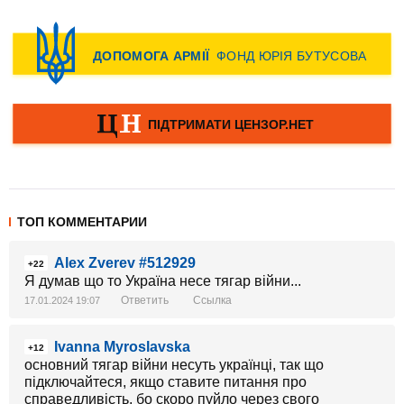
ТОП КОММЕНТАРИИ
Alex Zverev #512929
+22
Я думав що то Україна несе тягар вiйни...
Ответить
Ссылка
17.01.2024 19:07
Ivanna Myroslavska
+12
основний тягар війни несуть українці, так що
підключайтеся, якщо ставите питання про
справедливість, бо скоро пуйло через свого