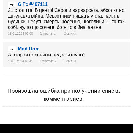
G Fc #497111
+9
21 століття! В центрі Європи варварська, абсолютно
дикунська війна. Мерзотники нищать міста, палять
будинки, несуть смерть щоденно, щогодини!!! - то так
собі, ну, то що хочете, бо ж то війна, аякже
Ответить
Ссылка
18.01.2024 00:00
Mod Dom
+7
А второй половины недостаточно?
Ответить
Ссылка
18.01.2024 03:41
Произошла ошибка при получении списка
комментариев.